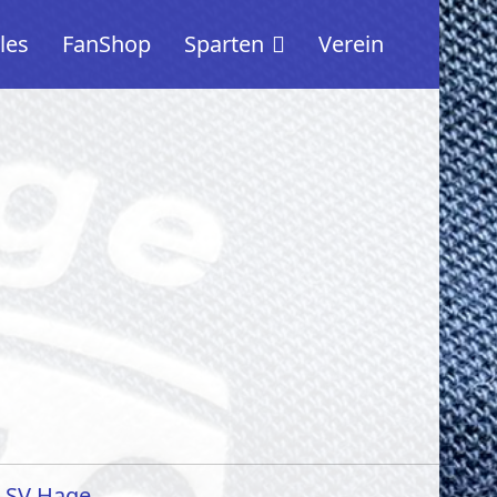
les
FanShop
Sparten
Verein
s SV Hage