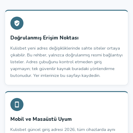
Doğrulanmış Erişim Noktası
Kulisbet yeni adres değişikliklerinde sahte siteler ortaya
çıkabilir. Bu rehber, yalnızca doğrulanmış resmi bağlantıyı
listeler. Adres çubuğunu kontrol etmeden giriş
yapmayın; tek güvenilir kaynak buradaki yönlendirme
butonudur. Yer imlerinize bu sayfayı kaydedin.
Mobil ve Masaüstü Uyum
Kulisbet güncel giriş adresi 2026, tüm cihazlarda aynı