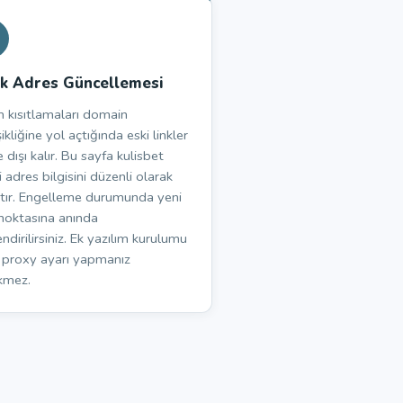
ık Adres Güncellemesi
m kısıtlamaları domain
ikliğine yol açtığında eski linkler
 dışı kalır. Bu sayfa kulisbet
 adres bilgisini düzenli olarak
ıtır. Engelleme durumunda yeni
 noktasına anında
ndirilirsiniz. Ek yazılım kurulumu
 proxy ayarı yapmanız
kmez.