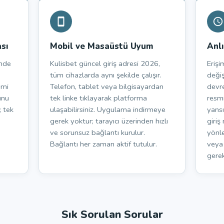
sı
Mobil ve Masaüstü Uyum
Anl
inde
Kulisbet güncel giriş adresi 2026,
Erişi
tüm cihazlarda aynı şekilde çalışır.
değiş
smi
Telefon, tablet veya bilgisayardan
devre
unu
tek linke tıklayarak platforma
resmi
 tek
ulaşabilirsiniz. Uygulama indirmeye
yans
gerek yoktur; tarayıcı üzerinden hızlı
giriş
ve sorunsuz bağlantı kurulur.
yönle
Bağlantı her zaman aktif tutulur.
veya
gere
Sık Sorulan Sorular