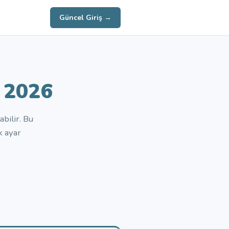
Güncel Giriş →
i 2026
bilir. Bu
k ayar