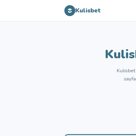
Kulisbet
Kulis
Kulisbet
sayfa